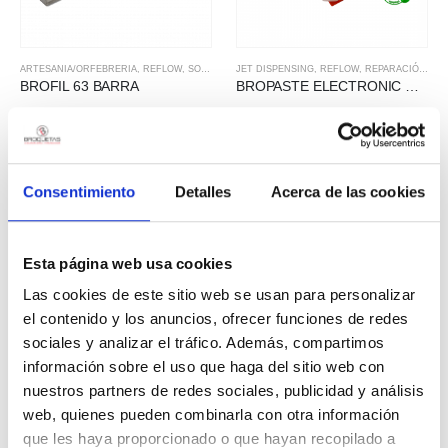
ARTESANIA/ORFEBRERIA
,
REFLOW
,
SOLDADURA TOVA
JET DISPENSING
,
REFLOW
,
REPARACIÓ I RETREBALL
BROFIL 63 BARRA
BROPASTE ELECTRONIC ECO 4
Consentimiento
Detalles
Acerca de las cookies
JET DISPENSING
,
REFLOW
,
REPARACIÓ I RETREBALL
JET DISPENSING
,
REFLOW
BROPASTE ELECTRONIC ECO 5
BROPASTE ELECTRONIC TRIMETAL-AG
Esta página web usa cookies
Las cookies de este sitio web se usan para personalizar
el contenido y los anuncios, ofrecer funciones de redes
sociales y analizar el tráfico. Además, compartimos
información sobre el uso que haga del sitio web con
nuestros partners de redes sociales, publicidad y análisis
REFLOW
,
SOLDADURA PER ONA
REFLOW
,
SOLDADURA PER ONA
web, quienes pueden combinarla con otra información
ECO1 Sn/Cu 0,7 BARRA
ECO1 Sn/Cu 0,7 PELLETS
que les haya proporcionado o que hayan recopilado a