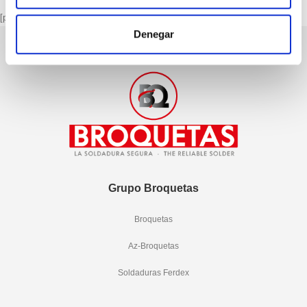
[porto_block name="page-footer"]
Denegar
Grupo Broquetas
Broquetas
Az-Broquetas
Soldaduras Ferdex