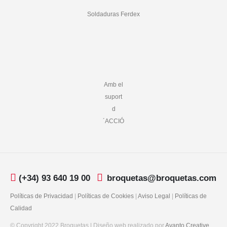
Soldaduras Ferdex
Amb el
suport
d
´ACCIÓ
(+34) 93 640 19 00
broquetas@broquetas.com
Políticas de Privacidad
|
Políticas de Cookies
|
Aviso Legal
|
Políticas de
Calidad
© Copyright 2022 Broquetas | Diseño web realizado por
Avanto Creative