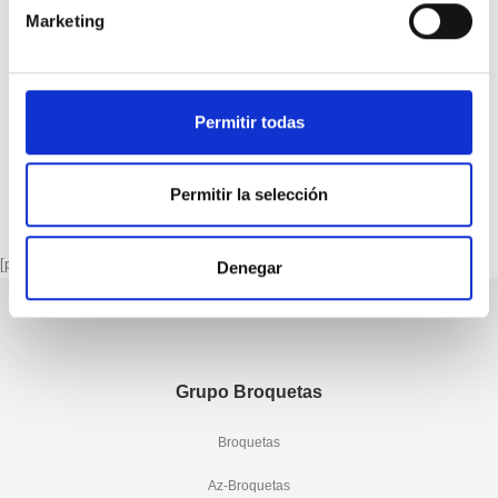
Marketing
SOLDADURA FORTA
SOLDADURA FORTA
BRO Cu 40 Ag
BRO Cu 40 Ag RECUBIERTA
Permitir todas
…
1
2
3
8
9
10
Permitir la selección
[porto_block name="page-footer"]
Denegar
Grupo Broquetas
Broquetas
Az-Broquetas