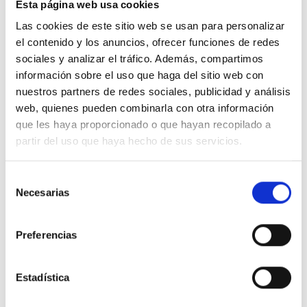
Esta página web usa cookies
BRO Cu 25 Ag
BRO Cu 25 Ag RECUBIERTA
Las cookies de este sitio web se usan para personalizar
el contenido y los anuncios, ofrecer funciones de redes
sociales y analizar el tráfico. Además, compartimos
información sobre el uso que haga del sitio web con
nuestros partners de redes sociales, publicidad y análisis
web, quienes pueden combinarla con otra información
SOLDADURA FORTA
SOLDADURA FORTA
BRO Cu 30 Ag
BRO Cu 30 Ag RECUBIERTA
que les haya proporcionado o que hayan recopilado a
partir del uso que haya hecho de sus servicios.
Selección
Necesarias
de
consentimiento
SOLDADURA FORTA
SOLDADURA FORTA
Preferencias
BRO Cu 34 Ag
BRO Cu 34 Ag RECUBIERTA
Estadística