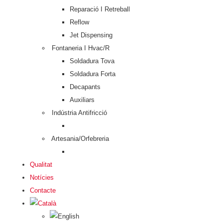
Reparació I Retreball
Reflow
Jet Dispensing
Fontaneria I Hvac/R
Soldadura Tova
Soldadura Forta
Decapants
Auxiliars
Indústria Antifricció
Sub menú
Artesania/Orfebreria
Sub menú
Qualitat
Notícies
Contacte