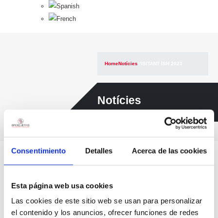
Home
Notícies
VISITANT ISH 2023
Notícies
Consentimiento
Detalles
Acerca de las cookies
VISITANT ISH 2023
Esta página web usa cookies
Sonia
Las cookies de este sitio web se usan para personalizar
el contenido y los anuncios, ofrecer funciones de redes