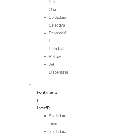
Per
Ona
Soldadura
Selectiva
Reparació
I
Retreball
Reflow
Jet
Dispensing
Fontaneria
I
Hvac/R
Soldadura
Tova
Soldadura