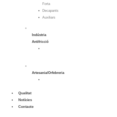
Forta
Decapants
Auxiliars
Indústria
Antifricció
Sub
menú
Artesania/Orfebreria
Sub
menú
Qualitat
Notícies
Contacte