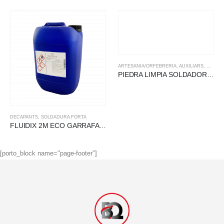
ARTESANIA/ORFEBRERIA
,
AUXILIARS
,
REPARA
PIEDRA LIMPIA SOLDADORES
DECAPANTS
,
SOLDADURA FORTA
FLUIDIX 2M ECO GARRAFA 10L
[porto_block name="page-footer"]