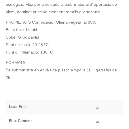
ecològics. Flux per a soldadura amb material d’ aportació de
plom, destinat principalment en treballs d’ artesania.
PROPIETATS Composició: Oleina vegetal al 85%
Estat físic: Líquid
Color: Groc pàl·lid
Punt de fusió: 20-25 ºC
Punt d’ inflamació: 180 ºC
FORMATS
Se subministra en envàs de plàstic ampolla 1L. i garrafes de
25L.
Lead Free
Sí
Flux Content
Si