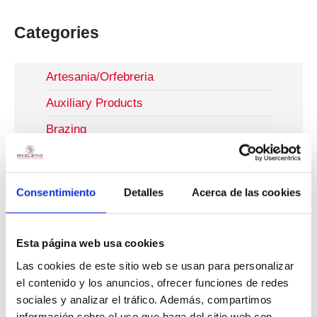
Categories
Artesania/Orfebreria
Auxiliary Products
Brazing
Craftwork
Fluxes
Consentimiento
Detalles
Acerca de las cookies
Fontaneria I Hvac/R
Auxiliars
Esta página web usa cookies
Decapants
Las cookies de este sitio web se usan para personalizar
el contenido y los anuncios, ofrecer funciones de redes
Soldadura Forta
sociales y analizar el tráfico. Además, compartimos
Soldadura Tova
información sobre el uso que haga del sitio web con