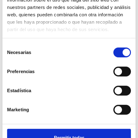
nuestros partners de redes sociales, publicidad y análisis
Indústria Antifricció
web, quienes pueden combinarla con otra información
Indústria Electrònica
que les haya proporcionado o que hayan recopilado a
partir del uso que haya hecho de sus servicios.
Jet Dispensing
Reflow
Selección
Necesarias
de
Reparació I Retreball
consentimiento
Soldadura Manual
Preferencias
Soldadura Per Ona
Soldadura Selectiva
Estadística
Jet Dispensing
Marketing
Jet Dispensing
Manual Soldering
Reflow Soldering
Permitir todas