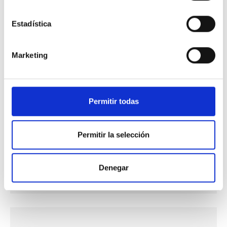
Soldadura Per Ona
Estadística
Soldadura Selectiva
Jet Dispensing
Marketing
Jet Dispensing
Manual Soldering
Permitir todas
Reflow Soldering
Repair And Rework
Permitir la selección
Selective Soldering
Soft Soldering
Denegar
Wave Soldering