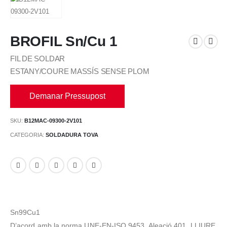
BROFIL Sn/Cu 1
FIL DE SOLDAR
ESTANY/COURE MASSÍS SENSE PLOM
Demanar Pressupost
SKU:
B12MAC-09300-2V101
CATEGORIA:
SOLDADURA TOVA
Sn99Cu1
D’acord amb la norma UNE-EN-ISO 9453. Aleació 401. LLIURE