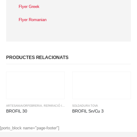
Flyer Greek
Flyer Romanian
PRODUCTES RELACIONATS
ARTESANIA/ORFEBRERIA
,
REPARACIÓ I RETREBALL
SOLDADURA TOVA
,
SOLDADURA TOVA
BROFIL 30
BROFIL Sn/Cu 3
[porto_block name="page-footer"]