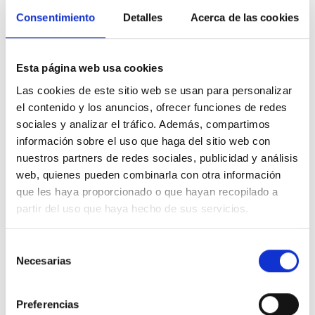
Fluxes
Consentimiento
Detalles
Acerca de las cookies
Fontaneria I Hvac/R
Esta página web usa cookies
Auxiliars
Las cookies de este sitio web se usan para personalizar
Decapants
el contenido y los anuncios, ofrecer funciones de redes
Soldadura Forta
sociales y analizar el tráfico. Además, compartimos
información sobre el uso que haga del sitio web con
Soldadura Tova
nuestros partners de redes sociales, publicidad y análisis
Indústria Antifricció
web, quienes pueden combinarla con otra información
que les haya proporcionado o que hayan recopilado a
Indústria Electrònica
partir del uso que haya hecho de sus servicios.
Jet Dispensing
Selección
Reflow
Necesarias
de
Reparació I Retreball
consentimiento
Soldadura Manual
Preferencias