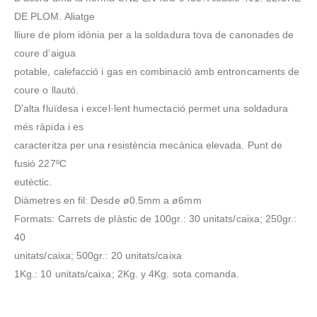
DE PLOM. Aliatge
lliure de plom idònia per a la soldadura tova de canonades de
coure d’aigua
potable, calefacció i gas en combinació amb entroncaments de
coure o llautó.
D’alta fluïdesa i excel·lent humectació permet una soldadura
més ràpida i es
caracteritza per una resistència mecànica elevada. Punt de
fusió 227ºC
eutèctic.
Diàmetres en fil: Desde ø0.5mm a ø6mm
Formats: Carrets de plàstic de 100gr.: 30 unitats/caixa; 250gr.:
40
unitats/caixa; 500gr.: 20 unitats/caixa
1Kg.: 10 unitats/caixa; 2Kg. y 4Kg. sota comanda.