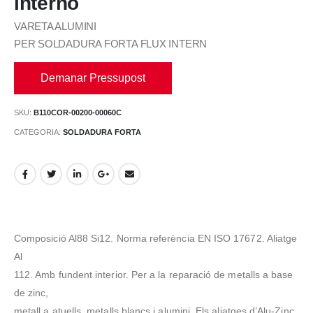
interno
VARETA ALUMINI
PER SOLDADURA FORTA FLUX INTERN
Demanar Pressupost
SKU:
B110COR-00200-00060C
CATEGORIA:
SOLDADURA FORTA
Composició Al88 Si12. Norma referència EN ISO 17672. Aliatge
Al
112. Amb fundent interior. Per a la reparació de metalls a base
de zinc,
metall a atuells, metalls blancs i alumini. Els aliatges d’Alu-Zinc