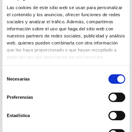
Las cookies de este sitio web se usan para personalizar
Brazing
el contenido y los anuncios, ofrecer funciones de redes
Craftwork
sociales y analizar el tráfico. Además, compartimos
información sobre el uso que haga del sitio web con
Fluxes
nuestros partners de redes sociales, publicidad y análisis
Fontaneria I Hvac/R
web, quienes pueden combinarla con otra información
que les haya proporcionado o que hayan recopilado a
Auxiliars
partir del uso que haya hecho de sus servicios.
Decapants
Selección
Soldadura Forta
Necesarias
de
Soldadura Tova
consentimiento
Indústria Antifricció
Preferencias
Indústria Electrònica
Estadística
Jet Dispensing
Reflow