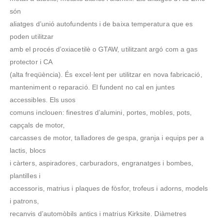
són
aliatges d’unió autofundents i de baixa temperatura que es
poden utilitzar
amb el procés d’oxiacetilè o GTAW, utilitzant argó com a gas
protector i CA
(alta freqüència). És excel·lent per utilitzar en nova fabricació,
manteniment o reparació. El fundent no cal en juntes
accessibles. Els usos
comuns inclouen: finestres d’alumini, portes, mobles, pots,
capçals de motor,
carcasses de motor, talladores de gespa, granja i equips per a
lactis, blocs
i càrters, aspiradores, carburadors, engranatges i bombes,
plantilles i
accessoris, matrius i plaques de fòsfor, trofeus i adorns, models
i patrons,
recanvis d’automòbils antics i matrius Kirksite. Diàmetres