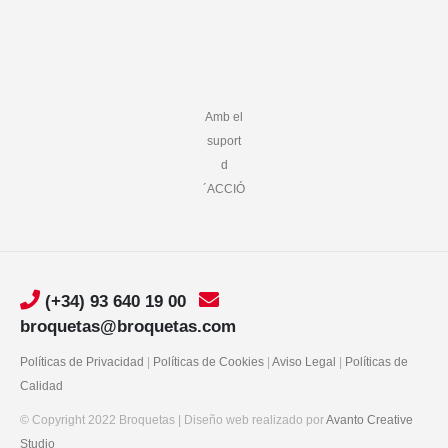
Amb el
suport
d
´ACCIÓ
(+34) 93 640 19 00
broquetas@broquetas.com
Políticas de Privacidad
|
Políticas de Cookies
|
Aviso Legal
|
Políticas de
Calidad
© Copyright 2022 Broquetas | Diseño web realizado por
Avanto Creative
Studio