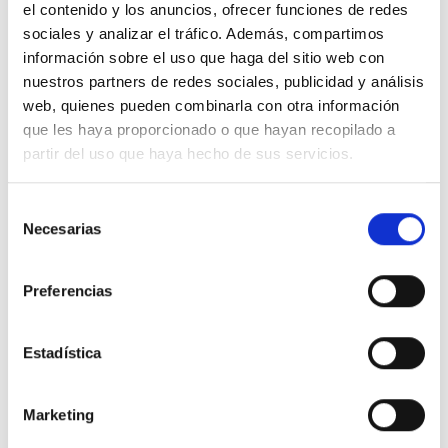
Repair And Rework
el contenido y los anuncios, ofrecer funciones de redes
sociales y analizar el tráfico. Además, compartimos
Selective Soldering
información sobre el uso que haga del sitio web con
Wave Soldering
nuestros partners de redes sociales, publicidad y análisis
web, quienes pueden combinarla con otra información
Fluxes
que les haya proporcionado o que hayan recopilado a
Jet Dispensing
partir del uso que haya hecho de sus servicios.
Manual Soldering
Selección
Plumbing And Hvac/R
Necesarias
de
consentimiento
Auxiliary Products
Preferencias
Brazing
Fluxes
Estadística
Soft Soldering
Repair And Rework
Marketing
Selective Soldering