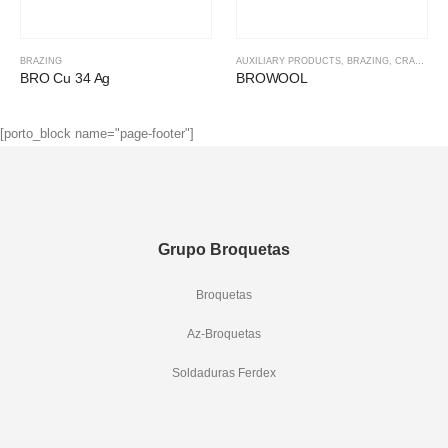
BRAZING
AUXILIARY PRODUCTS
,
BRAZING
,
CRAFTWORK
BRO Cu 34 Ag
BROWOOL
[porto_block name="page-footer"]
Grupo Broquetas
Broquetas
Az-Broquetas
Soldaduras Ferdex