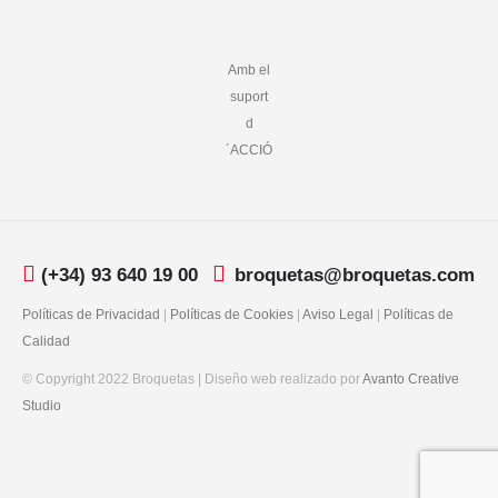
Amb el
suport
d
´ACCIÓ
(+34) 93 640 19 00
broquetas@broquetas.com
Políticas de Privacidad
|
Políticas de Cookies
|
Aviso Legal
|
Políticas de
Calidad
© Copyright 2022 Broquetas | Diseño web realizado por
Avanto Creative
Studio