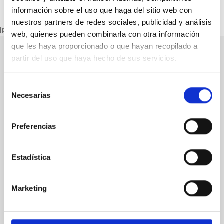
información sobre el uso que haga del sitio web con
nuestros partners de redes sociales, publicidad y análisis
[porto_block name="page-footer"]
web, quienes pueden combinarla con otra información
que les haya proporcionado o que hayan recopilado a
partir del uso que haya hecho de sus servicios.
Selección
Grupo Broquetas
Necesarias
de
consentimiento
Broquetas
Preferencias
Az-Broquetas
Soldaduras Ferdex
Estadística
Marketing
Amb el