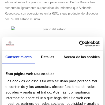
adicional sobre los precios. Las operaciones en Perú y Bolivia han
aumentado ligeramente su participación, mientras que Alphamin
Resources, con operaciones en la RDC, sigue produciendo alrededor
del 5% del estaño mundial.
Los tipos de depósitos no han variado mucho, pero las dificultades de
extracción y los costos operativos han aumentado, particularmente en
los depósitos de sulfuro de casiterita, que requieren procesos
complejos y menos rentables.
Consentimiento
Detalles
Acerca de las cookies
Reciclaje y Sustentabilidad
Esta página web usa cookies
El reciclaje de estaño ha mejorado ligeramente, pero sigue siendo un
Las cookies de este sitio web se usan para personalizar
desafío. Se estima que el 25% del estaño en uso proviene del
el contenido y los anuncios, ofrecer funciones de redes
reciclaje en 2024, frente al 21% de años anteriores. Sin embargo, la
sociales y analizar el tráfico. Además, compartimos
recuperación de estaño de productos electrónicos sigue siendo baja
información sobre el uso que haga del sitio web con
debido a la corta vida útil de muchos dispositivos y las dificultades
nuestros partners de redes sociales, publicidad y análisis