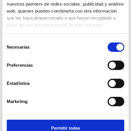
nuestros partners de redes sociales, publicidad y análisis
con plomo y uno...
web, quienes pueden combinarla con otra información
que les haya proporcionado o que hayan recopilado a
partir del uso que haya hecho de sus servicios.
Selección
Necesarias
de
consentimiento
Dos carretes, dos épocas, un mismo
Preferencias
propósito: Historia de Broquetas S.L.
EQUIPO BROQUETAS
Estadística
Nuestras raíces Broquetas S.L. cuenta con más de 90 años de
experiencia en el mundo de la fundición de metales no férricos,
Marketing
transformando estaño, plomo, plata y cobre para múltiples industrias.
Si nos remontamos a 1975, en nuestras instalaciones de Sant Boi de
Llobregat, muchos recordareis este carrete de nuestra marca Brofil Ag
3,5 para fontanería. El jefe de producción era el padre del actual
Permitir todas