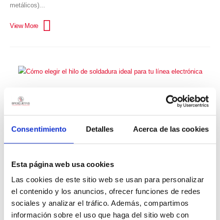
metálicos)...
Cómo elegir el hilo de soldadura ideal para
tu línea electrónica
Consentimiento
Detalles
Acerca de las cookies
EQUIPO BROQUETAS
Elegir el hilo de soldadura adecuado es una de las decisiones más
críticas en cualquier proceso electrónico. Un error en la aleación, el
Esta página web usa cookies
diámetro o el flux puede afectar directamente la calidad, durabilidad y
Las cookies de este sitio web se usan para personalizar
productividad de las uniones soldadas. En este artículo recopilamos
el contenido y los anuncios, ofrecer funciones de redes
las 10 preguntas más frecuentes que llegan a nuestro equipo técnico
sociales y analizar el tráfico. Además, compartimos
para ayudarte a seleccionar el hilo más adecuado según tu aplicación
información sobre el uso que haga del sitio web con
y tus exigencias de producción. 1. ¿Qué diferencia hay entre un hilo