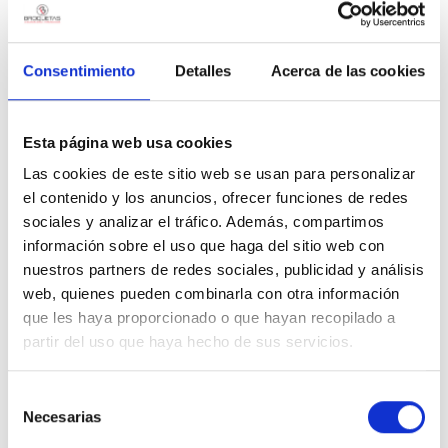
Soldering, Selective Soldering
Composition
Sn97 Ag3
Consentimiento
Detalles
Acerca de las cookies
Flux Content
NO
Esta página web usa cookies
Lead Free
YES
Las cookies de este sitio web se usan para personalizar
el contenido y los anuncios, ofrecer funciones de redes
sociales y analizar el tráfico. Además, compartimos
Categorías
información sobre el uso que haga del sitio web con
nuestros partners de redes sociales, publicidad y análisis
web, quienes pueden combinarla con otra información
Artesanía/Orfebrería
que les haya proporcionado o que hayan recopilado a
Fontaneria y Hvac/R
partir del uso que haya hecho de sus servicios.
Auxiliares
Selección
Decapantes
Necesarias
de
consentimiento