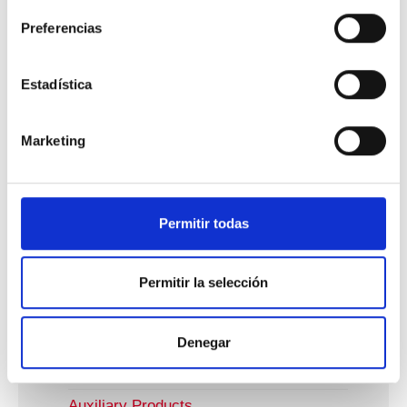
Decapantes Craftwork
Preferencias
Soldadura Blanda
Soldadura Fuerte
Estadística
Industria Electrónica
Jet Dispensing
Marketing
Reflow
Reparación Y Retrabajo
Permitir todas
Soldadura Manual
Soldadura Por Ola
Permitir la selección
Soldadura Selectiva
Industrial Antifricción
Denegar
Plumbing And Hvac/R
Auxiliary Products