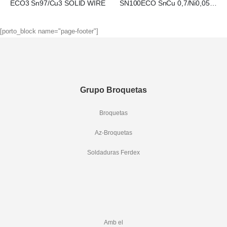
ECO3 Sn97/Cu3 SOLID WIRE
SN100ECO SnCu 0,7/Ni0,05/Ge SOLID WIRE
[porto_block name="page-footer"]
Grupo Broquetas
Broquetas
Az-Broquetas
Soldaduras Ferdex
Amb el