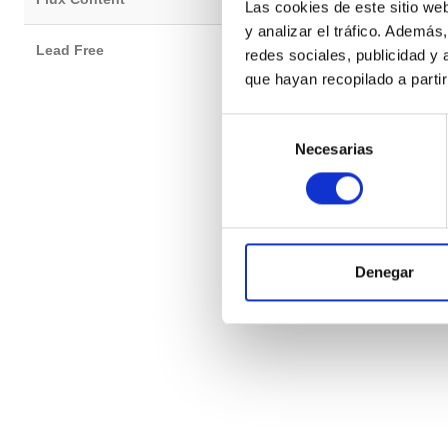
Las cookies de este sitio we
y analizar el tráfico. Ademá
Lead Free
YES
redes sociales, publicidad y
que hayan recopilado a parti
Selección
Necesarias
de
consentimiento
Denegar