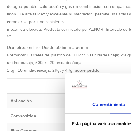
de agua potable, calefacción y gas en combinación con empalmes
latón. De alta fluidez y excelente humectación permite una solda
caracteriza por una resistencia
mecánica elevada. Producto certificado por AENOR. Intervalo de 
ºC.
Diámetros en hilo: Desde ø0.5mm a ø6mm
Formatos: Carretes de plástico de 100gr.: 30 unidades/caja; 250gr
unidades/caja; 500gr.: 20 unidades/caja
1Kg.: 10 unidades/caja; 2Kg. y 4Kg. sobre pedido
Aplicación
Plumbing, Soldering, Gas, Refr
Consentimiento
Composition
Sn97 Ag3
Esta página web usa cookie
Flux Content
NO