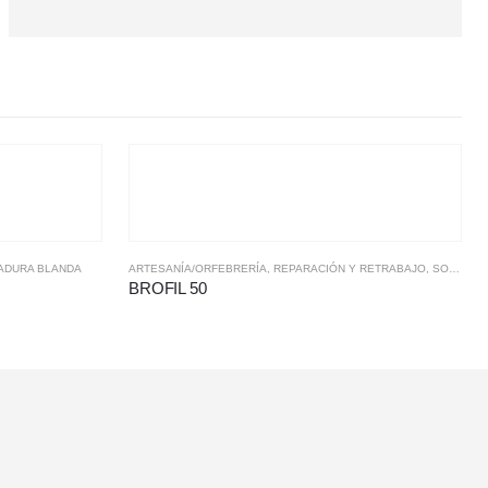
ADURA BLANDA
ARTESANÍA/ORFEBRERÍA
,
REPARACIÓN Y RETRABAJO
,
SOLDADURA BLANDA
BROFIL 50