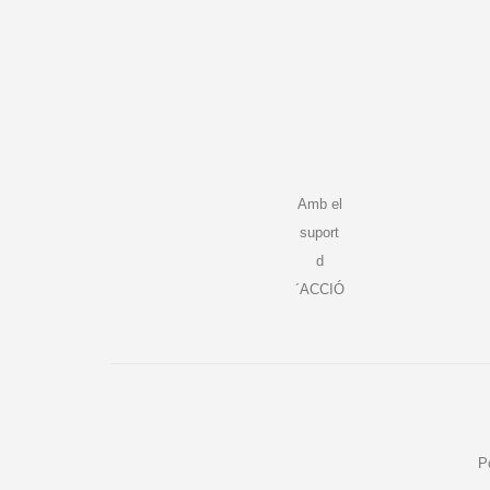
Amb el
suport
d
´ACCIÓ
P