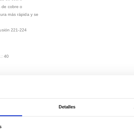
 de cobre o
dura más rápida y se
fusión 221-224
.: 40
igeration, Heating
Detalles
s