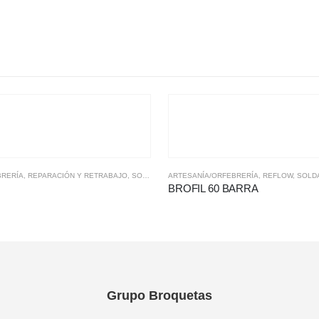
BRERÍA
,
REPARACIÓN Y RETRABAJO
,
SOLDADURA BLANDA
ARTESANÍA/ORFEBRERÍA
,
REFLOW
,
SOLD
BROFIL 60 BARRA
Grupo Broquetas