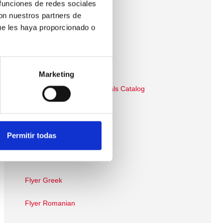
 funciones de redes sociales
con nuestros partners de
Catálogo Broquetas
ue les haya proporcionado o
Catálogo Soldadura Fuerte
Brochure English
Marketing
Electronic Soldering Materials Catalog
Flyer English
Flyer Deutch
Permitir todas
Flyer French
Flyer Greek
Flyer Romanian