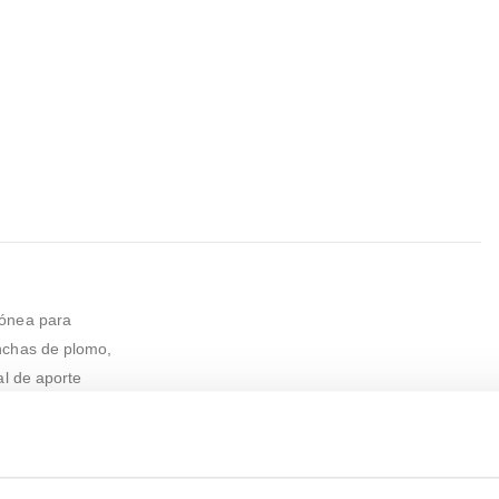
dónea para
nchas de plomo,
al de aporte
.: 40