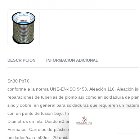
DESCRIPCIÓN
INFORMACIÓN ADICIONAL
Sn30 Pb70
conforme a la norma UNE-EN-ISO 9453. Aleación 116. Aleación i
reparaciones de tuberías de plomo así como en soldadura de pla
zinc y cobre, en general para soldaduras que requieren un materi
con un punto de fusión bajo. Intervalo de fusión: 183 -255ºC.
Diámetros en hilo: Desde ø0.5mm a ø6mm
Formatos: Carretes de plástico de 100gr.: 30 unidades/caja; 250gr
unidades/caja; 500gr.: 20 unidades/caja