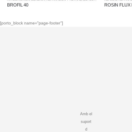
BROFIL 40
ROSIN FLUX 
[porto_block name="page-footer"]
Amb el
suport
d