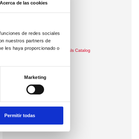
Acerca de las cookies
Catálogo Broquetas
Catálogo Soldadura Fuerte
 funciones de redes sociales
Brochure English
con nuestros partners de
ue les haya proporcionado o
Electronic Soldering Materials Catalog
Flyer English
Marketing
Flyer Deutch
Flyer French
Flyer Greek
Permitir todas
Flyer Romanian