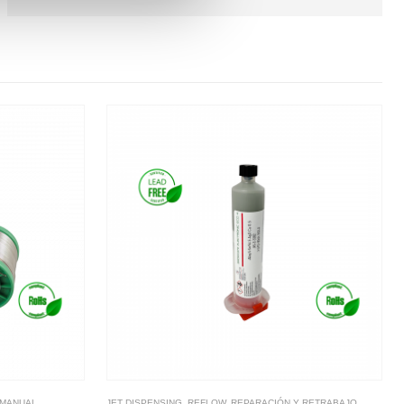
 MANUAL
JET DISPENSING
,
REFLOW
,
REPARACIÓN Y RETRABAJO