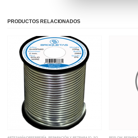
PRODUCTOS RELACIONADOS
ARTESANÍA/ORFEBRERÍA
,
REPARACIÓN Y RETRABAJO
,
SOLDADURA BLANDA
REFLOW
,
REPARAC