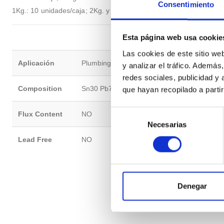
Consentimiento
1Kg.: 10 unidades/caja; 2Kg. y 4Kg. sobre pedido
Esta página web usa cookie
Las cookies de este sitio we
Aplicación
Plumbing, Soldering, Heating, Craftwork, Ro
y analizar el tráfico. Ademá
redes sociales, publicidad y
Composition
Sn30 Pb70
que hayan recopilado a parti
Selección
Flux Content
NO
Necesarias
de
consentimiento
Lead Free
NO
Denegar