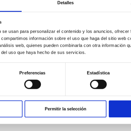
Detalles
s
b se usan para personalizar el contenido y los anuncios, ofrecer
ofing, Electronic, Hand & Robotic Soldering, Re-work
s, compartimos información sobre el uso que haga del sitio web 
 análisis web, quienes pueden combinarla con otra información q
r del uso que haya hecho de sus servicios.
Preferencias
Estadística
Permitir la selección