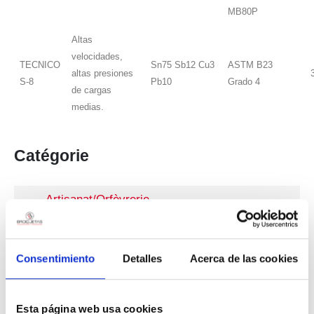
MB80P
Altas
velocidades,
TECNICO
Sn75 Sb12 Cu3
ASTM B23
altas presiones
S-8
Pb10
Grado 4
de cargas
medias.
Catégorie
Artisanat/Orfèvrerie
Auxiliary Products
Brazing
Consentimiento
Detalles
Acerca de las cookies
Craftwork
Fluxes
Esta página web usa cookies