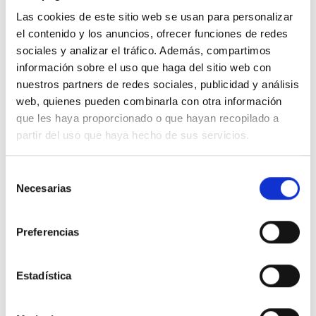
Industrie Antifriction
Las cookies de este sitio web se usan para personalizar
el contenido y los anuncios, ofrecer funciones de redes
Industrie Électronique
sociales y analizar el tráfico. Además, compartimos
información sobre el uso que haga del sitio web con
Brasage À La Vague
nuestros partners de redes sociales, publicidad y análisis
Brasage Manuel
web, quienes pueden combinarla con otra información
que les haya proporcionado o que hayan recopilado a
Brasage Sélectif
partir del uso que haya hecho de sus servicios.
Jet Dispensing
Reflow
Selección
Necesarias
de
Réparation Et Reprise
consentimiento
Jet Dispensing
Preferencias
Plomberie Et Cvc
Estadística
Auxiliaires
Brasage Fort