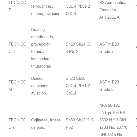
TECNICO
P2 Aeronautica
ferrocarriles,
Cu1,4 Pb69,2
T
Francesa
marina, aviación
Cd1,4
AIR 2651 A
Brazing,
centrifugado,
TECNICO
proyección
Sn10 Sb14 Cu
ASTM B23
C-3
térmica,
4 Pb72
Grado 7
laminadoras,
trituradoras
Diesel,
Sn20 Sb15
TECNICO
ASTM B23
camiones,
Cu1,4 Pb61,2
M
Grado 6
aviación…
Cd1,4
NFA 56-101
código 106 BS
TECNICO
Cojinetes, líneas
Sn80 Sb12 Cu6
3332 N º 3 DIN
D-7
de ejes.
Pb2
1703 No. 23770
UNI 4515 No.