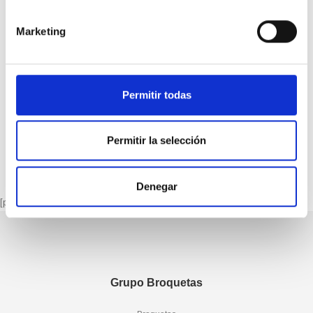
Marketing
BRASAGE À LA VAGUE
,
REFLOW
,
REFLOW SOLDERING
BRASAGE À LA VAGUE
,
WAVE SOLDERING
,
REFLOW
REDOX
SN100ECO SnCu 0,7/Ni0,05/Ge BARRA
Permitir todas
Permitir la selección
1
2
Denegar
[porto_block name="page-footer"]
Grupo Broquetas