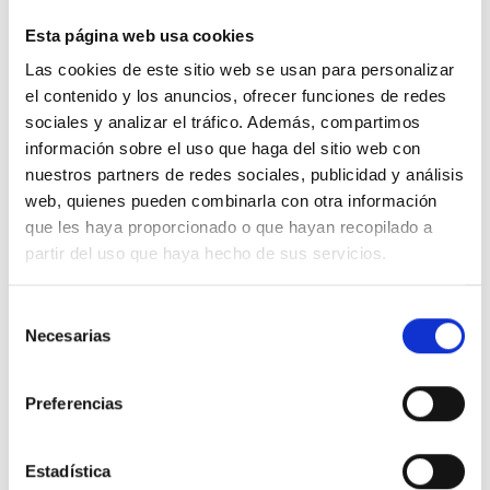
Esta página web usa cookies
BRASAGE À LA VAGUE
,
REFLOW
BRASAGE À LA VAGUE
,
REFLOW
Las cookies de este sitio web se usan para personalizar
ECO3 Sn97/Cu3 BARRA
ECO4 Sn96.5/Cu0.5/Ag3 BARRA
el contenido y los anuncios, ofrecer funciones de redes
sociales y analizar el tráfico. Además, compartimos
información sobre el uso que haga del sitio web con
nuestros partners de redes sociales, publicidad y análisis
web, quienes pueden combinarla con otra información
que les haya proporcionado o que hayan recopilado a
BRASAGE À LA VAGUE
,
REFLOW
BRASAGE À LA VAGUE
,
REFLOW
ECO4 Sn96.5/Cu0.5/Ag3 PELLETS
ECO5 Sn99/Cu0.7/Ag0.3 BARRA
partir del uso que haya hecho de sus servicios.
Selección
Necesarias
de
consentimiento
Preferencias
BRASAGE À LA VAGUE
,
REFLOW
BRASAGE À LA VAGUE
,
REFLOW
ECO5 Sn99/Cu0.7/Ag0.3 PELLETS
ECO6 Sn95.5/Cu0.7/Ag3.8 BARRA
Estadística