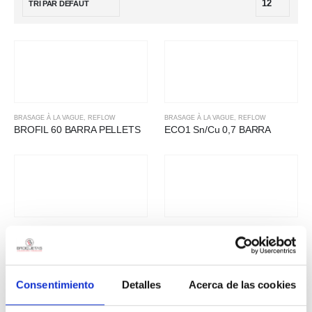
BRASAGE À LA VAGUE
,
REFLOW
BRASAGE À LA VAGUE
,
REFLOW
BROFIL 60 BARRA PELLETS
ECO1 Sn/Cu 0,7 BARRA
BRASAGE À LA VAGUE
,
REFLOW
BRASAGE À LA VAGUE
,
REFLOW
ECO1 Sn/Cu 0,7 PELLETS
ECO2 Sn97/Ag3 BARRA
Consentimiento
Detalles
Acerca de las cookies