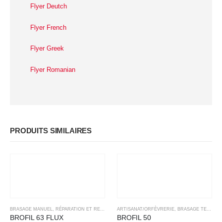
Flyer Deutch
Flyer French
Flyer Greek
Flyer Romanian
PRODUITS SIMILAIRES
BRASAGE MANUEL
,
RÉPARATION ET REPRISE
ARTISANAT/ORFÈVRERIE
,
BRASAGE TENDRE
BROFIL 63 FLUX
BROFIL 50