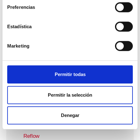
Preferencias
Artisanat/Orfèvrerie
Auxiliary Products
Estadística
Brazing
Craftwork
Marketing
Fluxes
Industrie Antifriction
Permitir todas
Industrie Électronique
Brasage À La Vague
Permitir la selección
Brasage Manuel
Brasage Sélectif
Denegar
Jet Dispensing
Reflow