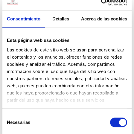
B2.1
61190 1-3:2007
1.1.3.B (EN ISO 29454-1) / ROMO (J-STD-004) EN
Consentimiento
Detalles
Acerca de las cookies
B2.2
61190 1-3:2007
2.1.3.B (EN ISO 29454-1) / ORM1 (J-STD-004) EN
B3.1
Esta página web usa cookies
61190 1-3:2007
Las cookies de este sitio web se usan para personalizar
3.1.1.B (EN ISO 29454-1) / INM1 (J-STD-004) EN 61190
el contenido y los anuncios, ofrecer funciones de redes
B3.2
1-3:2007
sociales y analizar el tráfico. Además, compartimos
información sobre el uso que haga del sitio web con
1.2.2.B (EN ISO 29454-1) / REL1 (J-STD-004) EN
nuestros partners de redes sociales, publicidad y análisis
B4.1
61190 1-3:2007
web, quienes pueden combinarla con otra información
que les haya proporcionado o que hayan recopilado a
1.2.3.B (EN ISO 29454-1) / REL0 (J-STD-004) EN
B4.2
partir del uso que haya hecho de sus servicios.
61190 1-3:2007
Selección
Catégorie
Necesarias
de
consentimiento