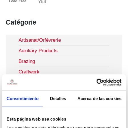
Lead Free
YES
Catégorie
Artisanat/Orfèvrerie
Auxiliary Products
Brazing
Craftwork
Fluxes
Industrie Antifriction
Consentimiento
Detalles
Acerca de las cookies
Industrie Électronique
Brasage À La Vague
Esta página web usa cookies
Brasage Manuel
Las cookies de este sitio web se usan para personalizar