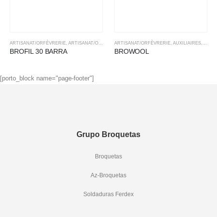
ARTISANAT/ORFÈVRERIE
,
ARTISANAT/ORFÈVRERIE
ARTISANAT/ORFÈVRERIE
,
BRASAGE TENDRE
,
,
BRASAGE TENDRE
AUXILIAIRES
,
BRAS
BROFIL 30 BARRA
BROWOOL
[porto_block name="page-footer"]
Grupo Broquetas
Broquetas
Az-Broquetas
Soldaduras Ferdex