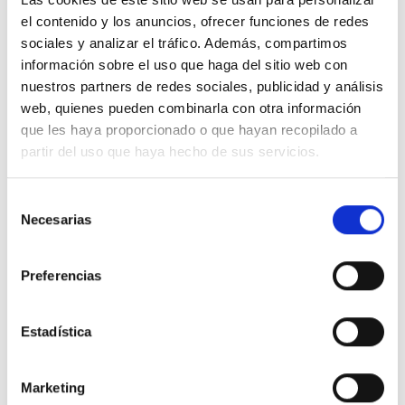
el contenido y los anuncios, ofrecer funciones de redes
Brasage Sélectif
sociales y analizar el tráfico. Además, compartimos
Jet Dispensing
información sobre el uso que haga del sitio web con
nuestros partners de redes sociales, publicidad y análisis
Reflow
web, quienes pueden combinarla con otra información
Réparation Et Reprise
que les haya proporcionado o que hayan recopilado a
partir del uso que haya hecho de sus servicios.
Jet Dispensing
Plomberie Et Cvc
Selección
Necesarias
de
Auxiliaires
consentimiento
Brasage Fort
Preferencias
Brasage Tendre
Décapants
Estadística
Reflow Soldering
Marketing
Repair And Rework